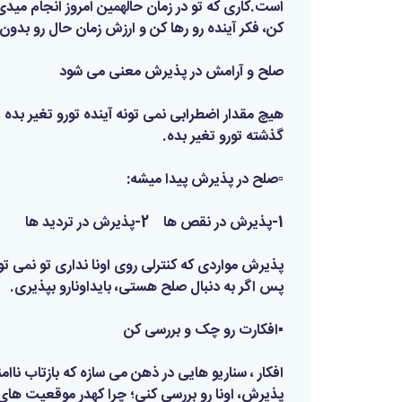
است.کاری که تو در زمان حالهمین امروز انجام میدی 
کن، فکر آینده رو رها کن و ارزش زمان حال رو بدون.
صلح و آرامش در پذیرش معنی می شود
هیچ مقدار اضطرابی نمی تونه آینده تورو تغیر بد
گذشته تورو تغیر بده.
▫️صلح در پذیرش پیدا میشه:
1-پذیرش در نقص ها 2-پذیرش در تردید ها
پذیرش مواردی که کنترلی روی اونا نداری تو نمی 
پس اگر به دنبال صلح هستی، بایداونارو بپذیری.
▪️افکارت رو چک و بررسی کن
افکار ، سناریو هایی در ذهن می سازه که بازتاب ناا
پذیرش، اونا رو بررسی کنی؛ چرا کهدر موقعیت ها