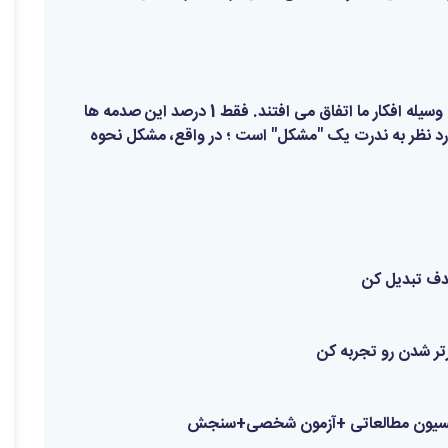
99درصد صدمه ها و ضربه ها، در ذهن و سر ما و به وسیله افکار ما اتفاق می افتند. فقط 1 درصد این صدمه ها
ورد نظر به ندرت یک "مشکل" است ؛ در واقع، مشکل نحوه
هدف تبدیل کن
تر شدن رو تجربه کن
انسیون مطالعاتی +آزمون شخصی+سنجش