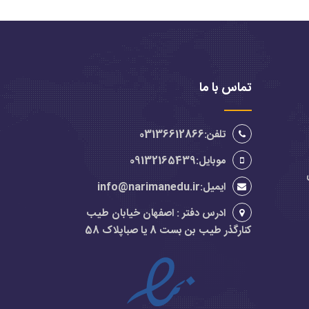
تماس با ما
تلفن:03136612866
موبایل:09132165439
ایمیل:info@narimanedu.ir
ادرس دفتر : اصفهان خیابان طیب
کنارگذر طیب بن بست 8 یا صباپلاک 58