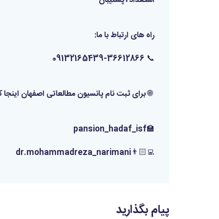
استعداد+پشتیبان
راه های ارتباط با ما:
📞 09132165439-36612866
🌐 برای ثبت نام پانسیون مطالعاتی اصفهان اینجا ک
🏫pansion_hadaf_isf
👨🏻‍💻dr.mohammadreza_narimani
پیام بگذارید