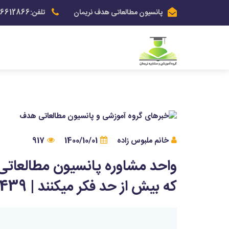
پانسیون مطالعاتی هدف نریمان
تلفن:03136612866
خانم ملبوس زاده
1400/10/01
917
واحد مشاوره پانسیون مطالعاتی
که بیش از حد فکر میکنند | 09132165439