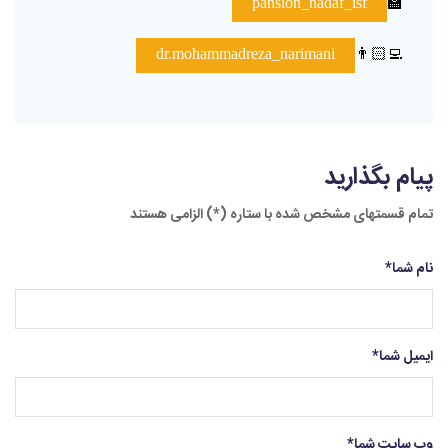
🏫
pansion_hadaf_isf
👨🏻‍💻
dr.mohammadreza_narimani
پیام بگذارید
تمام قسمتهای مشخص شده با ستاره (*) الزامی هستند
نام شما
*
ایمیل شما
*
وب سایت شما
*