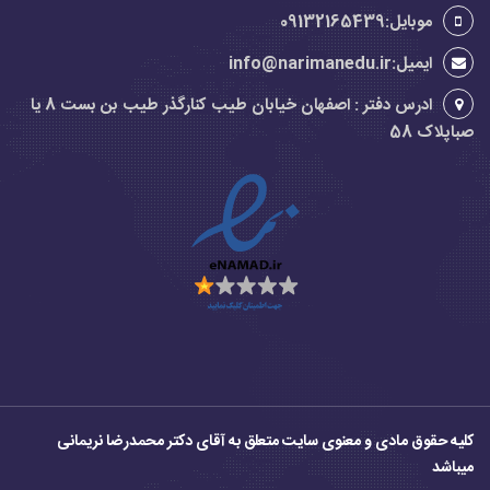
موبایل:09132165439
ایمیل:info@narimanedu.ir
ادرس دفتر : اصفهان خیابان طیب کنارگذر طیب بن بست 8 یا
صباپلاک 58
کلیه حقوق مادی و معنوی سایت متعلق به آقای دکتر محمدرضا نریمانی
میباشد