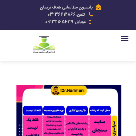
پانسیون مطالعاتی هدف نریمان
تلفن:03136612866
موبایل:09132165439