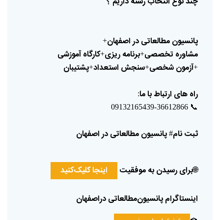
چند
نوع
انتخاب
رشته
داریم
؟
پانسیون
مطالعاتی
در
اصفهان
+
مشاوره
تخصصی
برنامه
ریزی
کارگاه
آموزشی
+
+
آزمون
شخصی
سنجش
استعداد
پشتیبان
+
+
+
راه
های
ارتباط
با
ما
:
📞
09132165439-36612866
ثبت
نام
پانسیون
مطالعاتی
در
اصفهان
#
🌐
برای
رسیدن
به
موفقیت
اینجا
کلیک‌کنید
اینستاگرام
پانسیون‌مطالعاتی
دراصفهان