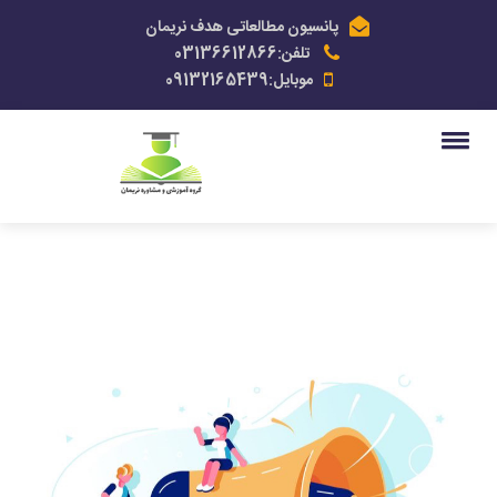
پانسیون مطالعاتی هدف نریمان
تلفن:03136612866
موبایل:09132165439