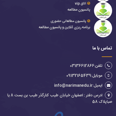
اتاق vip
پانسیون مطالعه
پانسیون مطالعاتی حضوری
برنامه ریزی آنلاین و پانسیون مطالعه
تماس با ما
تلفن:03136612866
موبایل:09132165439
ایمیل:info@narimanedu.ir
ادرس دفتر : اصفهان خیابان طیب کنارگذر طیب بن بست 8 یا
صباپلاک 58