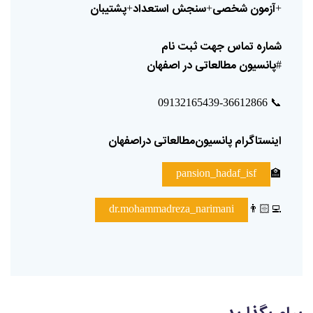
آزمون
شخصی
سنجش
استعداد
پشتیبان
+
+
+
شماره
تماس
جهت
ثبت
نام
پانسیون
مطالعاتی
در
اصفهان
#
📞
09132165439-36612866
اینستاگرام
پانسیون‌مطالعاتی
دراصفهان
🏫
pansion_hadaf_isf
👨🏻‍💻
dr.mohammadreza_narimani