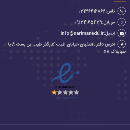
تلفن:03136612866
موبایل:09132165439
ایمیل:info@narimanedu.ir
ادرس دفتر : اصفهان خیابان طیب کنارگذر طیب بن بست 8 یا
صباپلاک 58