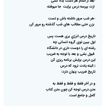
بعد
از
اتمام
هر
دست
بده
کسی
-
ازت
بپرسه
درس
برایت
جا
میوفته
.
هر
شب
مرور
داشته
باش
و
تست
-
بزن
حتی
مطالب
های
شب
گذشته
رو
مرور
کن
.
تاریخ
درس
انرژي
بری
هست
پس
اول
ببین
توی
گروه
انسانی
چه
رشته
ای
را
دوست
داری
در
دانشگاه
قبول
بشی
و
بعد
با
توجه
به
ضریب
این
درس
برایش
برنامه
ریزی
کن
البته
یادت
نرود
که
درس
(
تاریخ
ضریب
پنهان
دارد
)
و
در
آخر
فقط
و
فقط
و
فقط
به
متن
درس
توجه
کن
چون
متن
کتاب
کامل
و
جامع
است
.