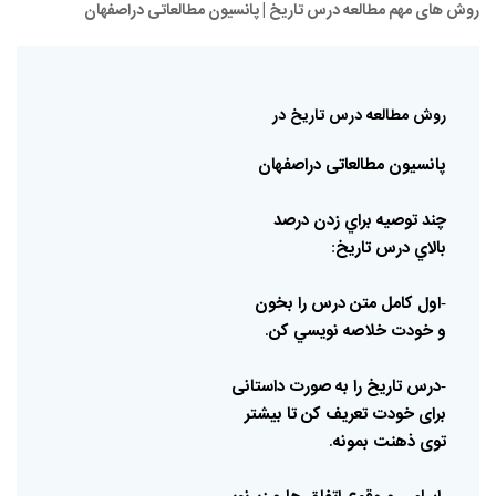
روش های مهم مطالعه درس تاریخ | پانسیون مطالعاتی دراصفهان
روش
مطالعه
درس
تاريخ
در
پانسیون
مطالعاتی
دراصفهان
چند
توصيه
براي
زدن
درصد
بالاي
درس
تاريخ
:
اول
كامل
متن
درس
را
بخون
-
و
خودت
خلاصه
نويسي
كن
.
درس
تاریخ
را
به
صورت
داستانی
-
برای
خودت
تعریف
کن
تا
بیشتر
توی
ذهنت
بمونه
.
-