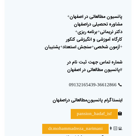
پانسیون
مطالعاتی
در
اصفهان
+
مشاوره
تحصیلی
دراصفهان
دکتر
نریمانی
برنامه
ریزی
+
+
کارگاه
آموزشی
و
انگیزشی
کنکور
آزمون
شخصی
سنجش
استعداد
پشتیبان
+
+
+
شماره
تماس
جهت
ثبت
نام
در
پانسیون
مطالعاتی
در
اصفهان
#
📞
09132165439-36612866
اینستاگرام
پانسیون‌مطالعاتی
دراصفهان
🏫
pansion_hadaf_isf
👨🏻‍💻
dr.mohammadreza_narimani