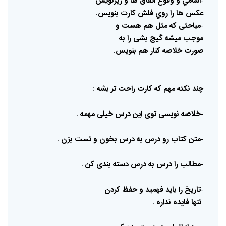
اسامي
و
وقوع
اتفاق
ها
و
زیرنویس
عکس
ها
را
روي
فلش
کارت
بنویس
.
مباحثی
که
مثل
هم
هست
و
-
موجب
میشه
گیج
بشی
را
به
صورت
خلاصه
کنار
هم
بنویس
.
چند
نکته
مهم
که
کارت
راحت
تر
بشه
:
خلاصه
نویسی
توی
این
درس
خیلی
مهمه
.
-
متن
کتاب
رو
درس
به
درس
بخون
و
تست
بزن
.
-
مطالب
را
درس
به
درس
دسته
بندی
کن
.
-
تاریخ
را
باید
فهمید
و
حفظ
کردن
-
تنها
فایده
نداره
.