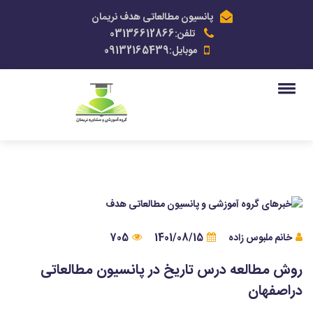
پانسیون مطالعاتی هدف نریمان
تلفن:03136612866
موبایل:09132165439
خانم ملبوس زاده
1401/08/15
705
روش مطالعه درس تاریخ در پانسیون مطالعاتی
دراصفهان