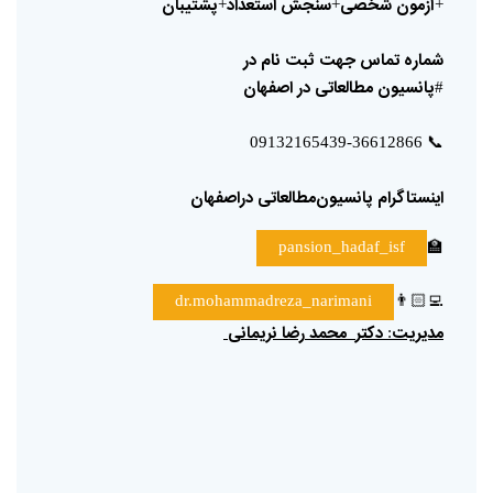
آزمون
شخصی
سنجش
استعداد
پشتیبان
+
+
+
شماره
تماس
جهت
ثبت
نام
در
پانسیون
مطالعاتی
در
اصفهان
#
📞
09132165439-36612866
اینستاگرام
پانسیون‌مطالعاتی
دراصفهان
🏫
pansion_hadaf_isf
👨🏻‍💻
dr.mohammadreza_narimani
مدیریت
دکتر
محمد
رضا
نریمانی
: