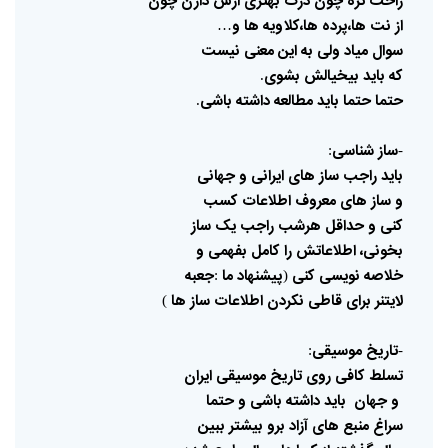
راحت
تره
چون
درک
بهتری
ازش
دارن
چون
از
نت
ها،پرده
ها،کلاویه
ها
و
…
سوال
میاد
ولی
به
این
معنی
نیست
که
باید
بیخیالش
بشوی
.
حتما
حتما
باید
مطالعه
داشته
باشی
.
ساز
شناسی
:
باید
راجب
ساز
های
ایرانی
و
جهانی
و
ساز
های
معروف
اطلاعات
کسب
کنی
و
حداقل
هرشب
راجب
یک
ساز
بخونی،
اطلاعاتش
را
کامل
بفهمی
و
خلاصه
نویسی
کنی
پیشنهاد
ما
جعبه
:
(
لایتنر
برای
قاطی
نکردن
اطلاعات
ساز
ها
)
تاریخ
موسیقی
:
تسلط
کافی
روی
تاریخ
موسیقی
ایران
و
جهان
باید
داشته
باشی
و
حتما
سراغ
منبع
های
آزاد
برو
بیشتر
ببین