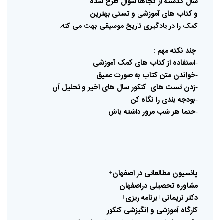
سال
گذشته
از
کجاها
سوال
طرح
شده
و
کتاب
های
آموزشی
و
تستی
بهترین
کمک
را
در
یادگیری
تاریخ
موسیقی
بهت
می
کنه
.
چند
نکته
مهم
:
استفاده
از
کتاب
های
کمک
آموزشی
خواندن
متن
کتاب
به
صورت
عمیق
-
زدن
تست
های
کنکور
سال
های
اخیر
و
تحلیل
آن
-
بودجه
بندی
را
نگاه
کن
-
حتما
هر
شب
مرور
داشته
باش
-
پانسیون
مطالعاتی
در
اصفهان
+
مشاوره
تحصیلی
دراصفهان
دکتر
نریمانی
برنامه
ریزی
+
+
کارگاه
آموزشی
و
انگیزشی
کنکور