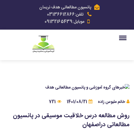
پانسیون مطالعاتی هدف نریمان
تلفن:03136612866
موبایل:09132165439
خانم ملبوس زاده
1401/08/21
721
روش مطالعه درس خلاقیت موسیقی در پانسیون
مطالعاتی دراصفهان