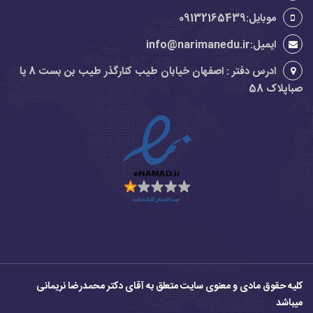
موبایل:09132165439
ایمیل:info@narimanedu.ir
ادرس دفتر : اصفهان خیابان طیب کنارگذر طیب بن بست 8 یا
صباپلاک 58
کلیه حقوق مادی و معنوی سایت متعلق به آقای دکتر محمدرضا نریمانی
میباشد