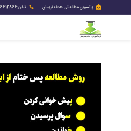
پانسیون مطالعاتی هدف نریمان
تلفن:03136612866