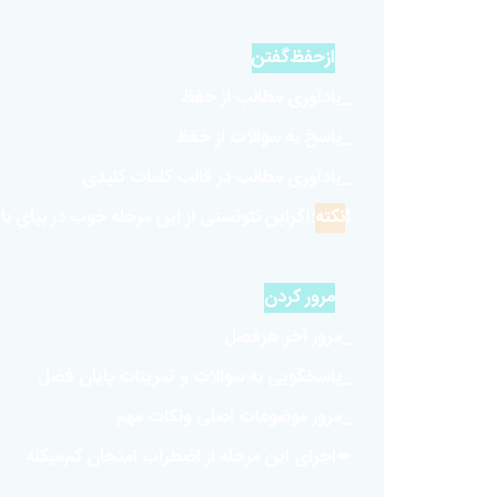
✅
ازحفظ‌گفتن
_یادآوری مطالب از حفظ
_پاسخ به سوالات از حفظ
_یادآوری مطالب در قالب کلمات کلیدی
❗️
نکته
:اگراین نتونستی از این مرحله خوب در بیای با
✅
مرور کردن
_مرور آخر هرفصل
_پاسخگویی به سوالات و تمرینات پایان فصل
_مرور موضوعات اصلی و‌نکات مهم
⬅️اجرای این مرحله از اضطراب امتحان کم‌میکنه