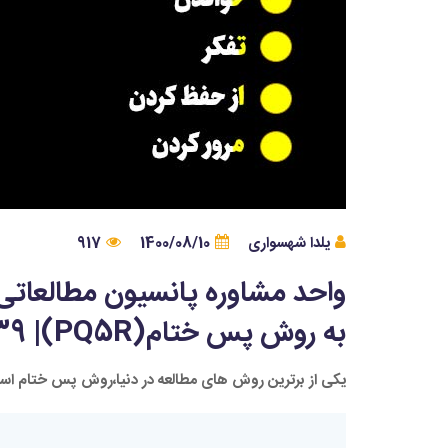
یلدا شهسواری
1400/08/10
917
واحد مشاوره پانسیون مطالعا
به روش پس ختام(PQ5R)| 09132165439
یکی از برترین روش های مطالعه در دنیا،روش پس ختام است 