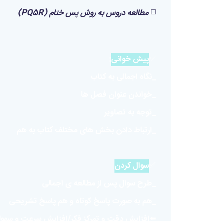
◻️
مطالعه دروس به روش پس ختام (PQ5R)
✅
پیش خوانی
:
_نگاه اجمالی به کتاب
_خواندن عنوان فصل ها
_توجه به تصاویر
_ارتباط دادن بخش های مختلف کتاب به هم
✅
سوال کردن
_طرح سوال پس از مطالعه ی اجمالی
_هم به صورت پاسخ کوتاه و هم پاسخ تشریحی
⬅️افزایش دقت و تمرکز فکر/افزایش سرعت و سهول