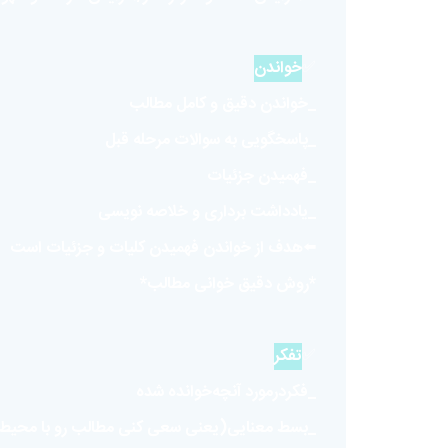
✅
خواندن
_خواندن دقیق و کامل مطالب
_پاسخگویی به سوالات مرحله قبل
_فهمیدن جزئیات
_یادداشت برداری و خلاصه نویسی
⬅️هدف از خواندن فهمیدن کلیات و جزئیات است
*روش دقیق خوانی مطالب*
✅
تفکر
_فکر‌درمورد آنچه‌خوانده شده
_بسط معنایی(یعنی سعی کنی مطالب رو با محیط اط