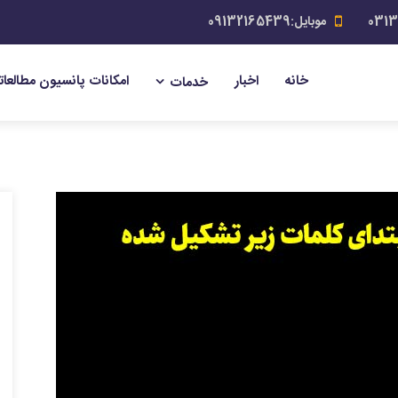
موبایل:09132165439
خانه
اخبار
امکانات پانسیون مطالعات
خدمات