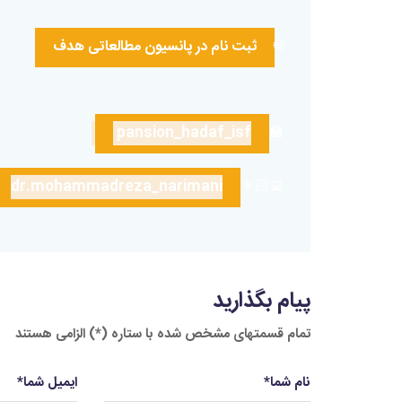
🌐
ثبت نام در پانسیون مطالعاتی هدف
pansion_hadaf_isf
🏫
dr.mohammadreza_narimani
👨🏻‍💻
پیام بگذارید
تمام قسمتهای مشخص شده با ستاره (*) الزامی هستند
نام شما
*
ایمیل شما
*