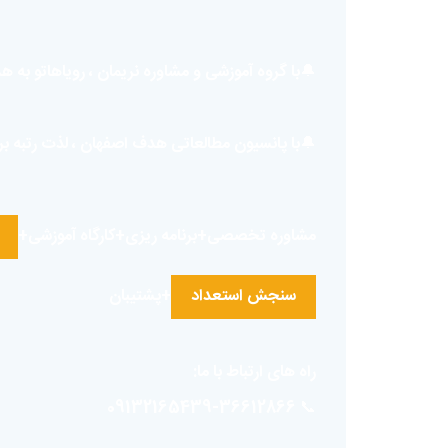
🔔با گروه آموزشی و مشاوره نریمان ، رویاهاتو به
🔔با پانسیون مطالعاتی هدف اصفهان ، لذت رتبه ب
مشاوره تخصصی+برنامه ریزی+کارگاه آموزشی+
سنجش استعداد
+پشتیبان
راه های ارتباط با ما:
📞 09132165439-36612866