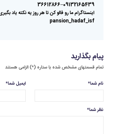
09132165439–36612866
اینستاگرام
ما
رو
فالو
کن
تا
هر
روز
یه
نکته
یاد
بگیری
pansion_hadaf_isf
پیام بگذارید
تمام قسمتهای مشخص شده با ستاره (*) الزامی هستند
نام شما
*
ایمیل شما
*
نظر شما
*