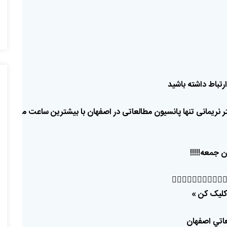
باشید
داشته
ارتباط
د
مطالعه
ساعت
بیشترین
با
اصفهان
در
مطالعاتی
پانسیون
تنها
نریمانی
د
!!!!!
جمعه
ا
👇🏼👇🏼👇🏼👇🏼👇🏼
»
کن
کلیک
اصفهان
مطا