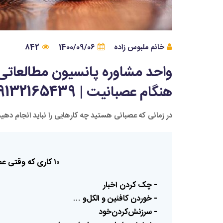
خانم ملبوس زاده
1400/09/06
842
واحد مشاوره پانسیون مطالعاتی
هنگام عصبانیت | 09132165439
در زمانی که عصبانی هستید چه کارهایی را نباید انجام دهی
۱۰
کاری
که
وقتی
عص
- چک‌ کردن
اخبار
- خوردن
کافئین
و
الکل‌و
…
- سرزنش‌کردن‌خود