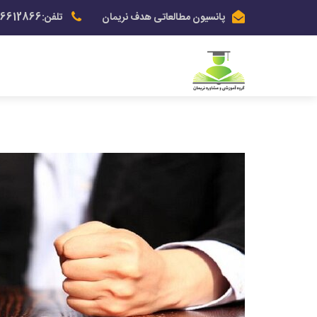
پانسیون مطالعاتی هدف نریمان
تلفن:03136612866