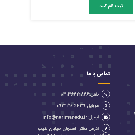
ثبت نام کنید
تماس با ما
تلفن:03136612866
موبایل:09132165439
ایمیل:info@narimanedu.ir
ادرس دفتر : اصفهان خیابان طیب