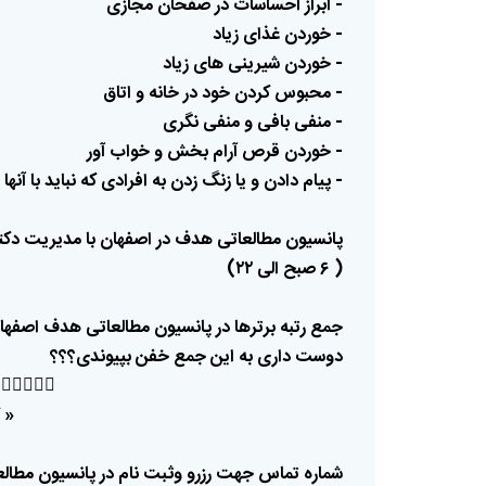
مجازی
صفحان
در
احساسات
- ابراز
زیاد
غذای
- خوردن
زیاد
های
شیرینی
- خوردن
اتاق
و
خانه
در
خود
کردن
- محبوس
نگری
منفی
و
بافی
- منفی
آور
خواب
و
بخش
آرام
قرص
- خوردن
آنها
با
نباید
که
افرادی
به
زدن
زنگ
یا
و
دادن
- پیام
کتر
مدیریت
با
اصفهان
در
هدف
مطالعاتی
پانسیون
)
۲۲
الی
صبح
۶
(
صفهان
هدف
مطالعاتی
پانسیون
در
برترها
رتبه
جمع
بپیوندی؟؟؟
خفن
جمع
این
به
داری
دوست
🏼
👇🏼👇🏼
«
لعاتي
پانسیون
در
نام
و‌ثبت
رزرو
جهت
تماس
شماره