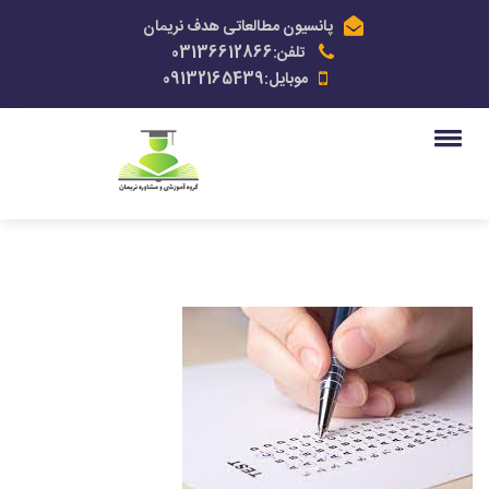
پانسیون مطالعاتی هدف نریمان
تلفن:03136612866
موبایل:09132165439