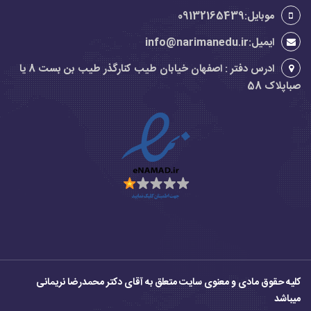
موبایل:09132165439
ایمیل:info@narimanedu.ir
ادرس دفتر : اصفهان خیابان طیب کنارگذر طیب بن بست 8 یا
صباپلاک 58
کلیه حقوق مادی و معنوی سایت متعلق به آقای دکتر محمدرضا نریمانی
میباشد