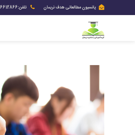
پانسیون مطالعاتی هدف نریمان
تلفن:03136612866