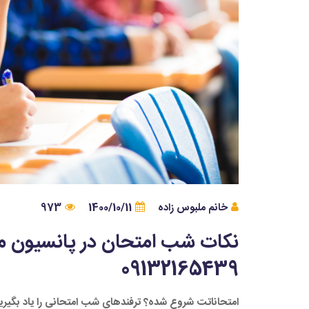
خانم ملبوس زاده
1400/10/11
973
نکات شب امتحان در پانسیون م
09132165439
امتحاناتت شروع شده؟ ترفندهای شب امتحانی را یاد بگیری