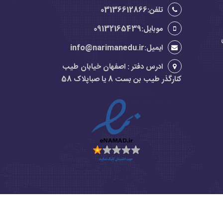
تلفن:03136612866
موبایل:09132165439
ایمیل:info@narimanedu.ir
ادرس دفتر : اصفهان خیابان طیب
کنارگذر طیب بن بست 8 یا صباپلاک 58