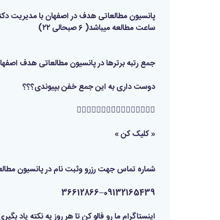
پانسیون مطالعاتی هدف در اصفهان با مدیریت دکتر 
ساعت مطالعه میباشد( ۶ صبحالی ۲۲)
جمع رتبه برترها در پانسیون مطالعاتی هدف اصفهان
دوست داری به این جمع خفن بپیوندی؟؟؟
👇🏼👇🏼👇🏼👇🏼👇🏼👇🏼👇🏼👇🏼
« کلیک کن »
شماره تماس جهت رزرو و‌ثبت نام در پانسیون مطال
09132165439–36612866
اینستاگرام ما رو فالو کن تا هر روز یه نکته یاد بگیری