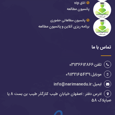
اتاق vip
پانسیون مطالعه
پانسیون مطالعاتی حضوری
برنامه ریزی آنلاین و پانسیون مطالعه
تماس با ما
تلفن:03136612866
موبایل:09132165439
ایمیل:info@narimanedu.ir
ادرس دفتر : اصفهان خیابان طیب کنارگذر طیب بن بست 8 یا
صباپلاک 58