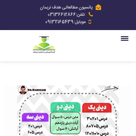
پانسیون مطالعاتی هدف نریمان
تلفن:03136612866
موبایل:09132165439