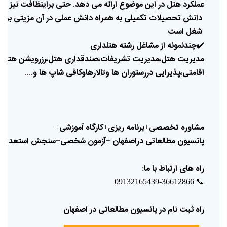
عملکرد
هتل
در
این
موضوع
ارائه
می
دهد
حتی
برای
نظافت
نیز
بای
.
دانش
تحصیلات
تکمیلی
به
همراه
دانش
عملی
در
آن
مزیتی
برای
شغل
است
✔️
چندنمونه
از
مشاغل
رشته
هتلداری
مدیریت
هتل،مدیریت
تشریفات،صندقداری
هتل،رزرویشن
هتل،
اقامتی،پذیرایی
دررستوران
ها
وتالارهاوکافی
شاپ
ها
و
....
مشاوره
تخصصی
برنامه
ریزی
کارگاه
آموزشی
+
+
+
پانسیون
مطالعاتی
دراصفهان
آزمون
شخصی
سنجش
استعداد
+
+
+
راه
های
ارتباط
با
ما
:
📞
09132165439-36612866
راه
ثبت
نام
در
پانسیون
مطالعاتی
در
اصفهان