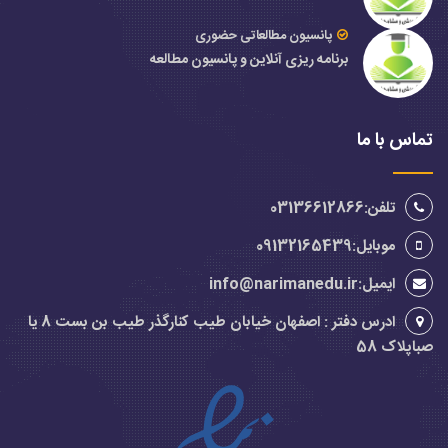
پانسیون مطالعاتی حضوری
برنامه ریزی آنلاین و پانسیون مطالعه
تماس با ما
تلفن:03136612866
موبایل:09132165439
ایمیل:info@narimanedu.ir
ادرس دفتر : اصفهان خیابان طیب کنارگذر طیب بن بست 8 یا
صباپلاک 58