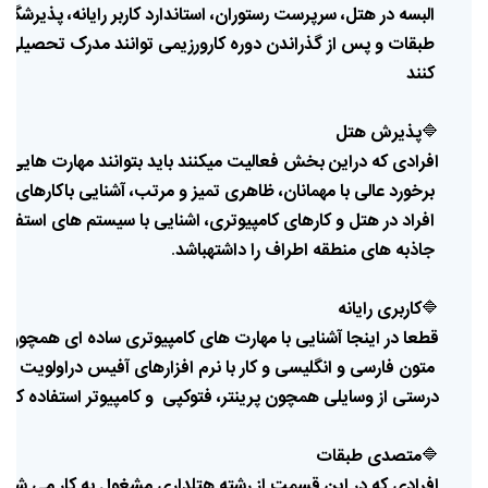
البسه
در
هتل،
سرپرست
رستوران،
استاندارد
کاربر
رایانه،
پذیرشگر
ه
طبقات
و
پس
از
گذراندن
دوره
کارورزی
می
توانند
مدرک
تحصیلی
خ
کنند
🔷
پذیرش
هتل
افرادی
که
دراین
بخش
فعالیت
میکنند
باید
بتوانند
مهارت
هایی
ه
برخورد
عالی
با
مهمانان،
ظاهری
تمیز
و
مرتب،
آشنایی
با
کارهای
مر
افراد
در
هتل
و
کارهای
کامپیوتری،
اشنایی
با
سیستم
های
استفاده
جاذبه
های
منطقه
اطراف
را
داشته
باشد
.
🔷
کاربری
رایانه
قطعا
در
اینجا
آشنایی
با
مهارت
های
کامپیوتری
ساده
ای
همچون
خ
متون
فارسی
و
انگلیسی
و
کار
با
نرم
افزارهای
آفیس
در
اولویت
اس
درستی
از
وسایلی
همچون
پرینتر،
فتوکپی
و
کامپیوتر
استفاده
کنند
🔷
متصدی
طبقات
افرادی
که
در
این
قسمت
از
رشته
هتلداری
مشغول
به
کار
می
شوند