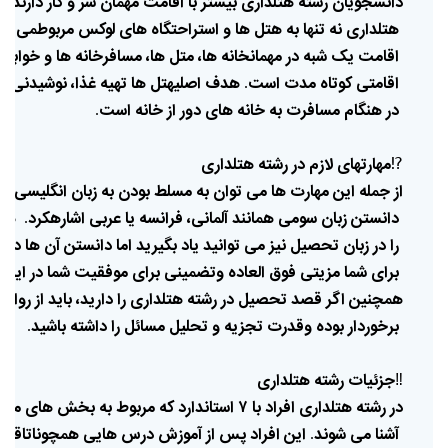
دانشجویان
رشته
هتلداری
بیشتر
با
اقامت
مهمان
سر
و
کار
دارند
در
.
هتلداری
نه
تنها
به
هتل
ها
و
استراحتگاه
های
لوکس
مربوط
می
شو
اقامت
یک
شبه
در
مهمانخانه
ها،
متل
ها،
مسافرخانه
ها
و
خوابگا
اقامتی
کوتاه
مدت
است
هدف
اصلی
هتل
ها
تهیه
غذا،
نوشیدنی،
خ
.
در
هنگام
مسافرت
به
خانه
های
دور
از
خانه
است
.
⁉️
مهارتهای
لازم
در
رشته
هتلداری
از
جمله
این
مهارت
ها
می
توان
به
مسلط
بودن
به
زبان
انگلیسی
به
دانستن
زبان
سومی
همانند
آلمانی،
فرانسه
یا
عربی
اشاره
کرد
هر
.
را
در
زبان
تحصیل
نیز
می
توانید
یاد
بگیرید
اما
دانستن
آن
ها
در
ا
برای
شما
مزیتی
فوق
العاده
و
تضمینی
برای
موفقیت
شما
در
این
همچنین
اگر
قصد
تحصیل
در
رشته
هتلداری
را
دارید،
باید
از
روابط
برخوردار
بوده
و
قدرت
تجزیه
و
تحلیل
مسائل
را
داشته
باشید
.
‼️
جزئیات
رشته
هتلداری
در
رشته
هتلداری
افراد
با
۷
استاندارد
که
مربوط
به
بخش
های
مخت
آشنا
می
شوند
این
افراد
پس
از
آموزش
درس
هایی
همچون
اتاقدار
.