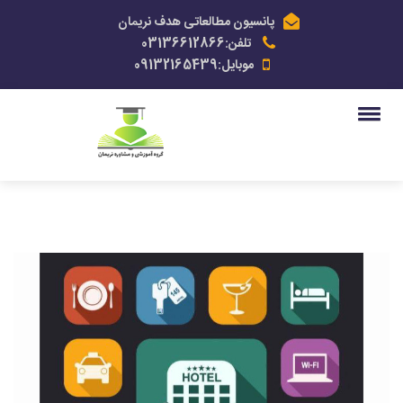
پانسیون مطالعاتی هدف نریمان
تلفن:03136612866
موبایل:09132165439