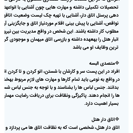
تحصیلات
تکمیلی
داشته
و
مهارت
هایی
چون
آشنایی
با
انواع
هتل
دهی
پرسنل
اتاق
دار،
آشنایی
با
تهیه
چک
لیست
وضعیت
اتاقها
و
نواقص،
آشنایی
با
پیش
بینی
اقلام
مورد
نیاز
اتاق
و
جایگزینی
آن،
مطلوب
کار
داشته
باشند
این
شخص
در
واقع
مدیریت
بین
نیروه
.
انبار
هتل
را
به
عهده
داشته
و
بازرسی
اتاق
میهمان
و
موجودی
گرفت
ترین
وظایف
او
می
باشد
🔷
متصدی
البسه
افراد
در
این
پست
سر
و
کارشان
با
شستن،
اتو
کردن
و
تا
کردن
انوا
در
واقع
به
نوعی
باید
تمام
کارها
و
مهارت
های
لازم
مربوط
به
خشکش
بدانند
جنس
لباس
ها
را
بشناسند
و
با
توجه
به
جنس
لباس
شستش
.
ها
را
انجام
دهند
پاکیزگی
و
نظافت
برای
دریافت
رضایت
مهمان،
.
بسیار
اهمیت
دارد
.
🔷
اتاق
دار
هتل
اتاق
دار
هتل،
شخصی
است
که
به
نظافت
اتاق
ها
می
پردازد
و
در