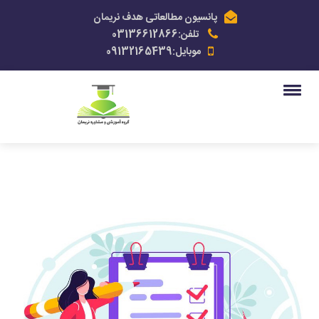
پانسیون مطالعاتی هدف نریمان
تلفن:03136612866
موبایل:09132165439