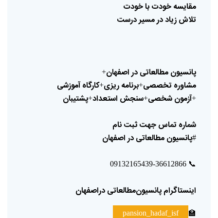
مقایسه
خودت
با
خودت
تلاش
زیاد
در
مسیر
درست
پانسیون
مطالعاتی
در
اصفهان
+
مشاوره
تخصصی
برنامه
ریزی
کارگاه
آموزشی
+
+
آزمون
شخصی
سنجش
استعداد
پشتیبان
+
+
+
شماره
تماس
جهت
ثبت
نام
پانسیون
مطالعاتی
در
اصفهان
#
📞
09132165439-36612866
اینستاگرام
پانسیون‌مطالعاتی
دراصفهان
🏫
pansion_hadaf_isf