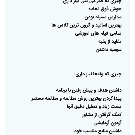
چیزی
که
فکر
می
کنی
نیاز
داری
:
هوش
فوق
العاده
مدارس
سمپاد
بودن
بهترین
اساتید
و
گرون
ترین
کلاس
ها
تمامی
فیلم
های
آموزشی
تقلید
از
بقیه
سهمیه
داشتن
چیزی
که
واقعا
نیاز
داری
:
داشتن
هدف
و
پیش
رفتن
با
برنامه
پیدا
کردن
بهترین
روش
مطالعه
و
مطالعه
مستمر
تست
زیاد
و
تحلیل
دقیق
آنها
کمک
گرفتن
از
مشاور
آزمون
آزمایشی
داشتن
منابع
مناسب
خود