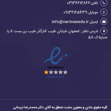
تلفن:03136612866
موبایل:09132165439
ایمیل:info@narimanedu.ir
ادرس دفتر : اصفهان خیابان طیب کنارگذر طیب بن بست 8 یا
صباپلاک 58
کلیه حقوق مادی و معنوی سایت متعلق به آقای دکتر محمدرضا نریمانی