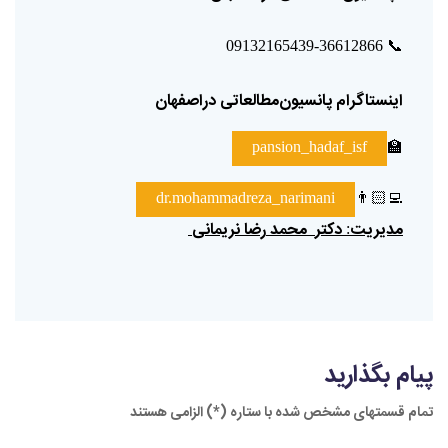
📞
09132165439-36612866
اینستاگرام
پانسیون‌مطالعاتی
دراصفهان
🏫
pansion_hadaf_isf
👨🏻‍💻
dr.mohammadreza_narimani
مدیریت
دکتر
محمد
رضا
نریمانی
:
پیام بگذارید
تمام قسمتهای مشخص شده با ستاره (*) الزامی هستند