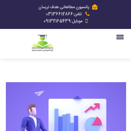
پانسیون مطالعاتی هدف نریمان
تلفن:03136612866
موبایل:09132165439