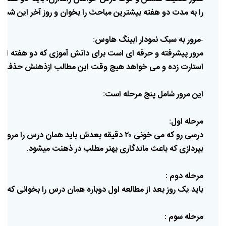
را
به
مدت
دو
هفته
بیشترین
مباحث
را
بخوان
و
روز
آخر
این
شش
مرور
به
سبک
نمودار
ابینگ
هاوس
:
-
مرور
پیشرفته
و
حرفه
ای
است
برای
دانش
آموزی
که
دو
هفته
اس
استارت
زده
و
می
خواهد
هیچ
وقت
این
مطالب
از
ذهنش
حذف
ن
این
مرور
شامل
پنج
مرحله
است
:
مرحله
اول
:
درسی
رو
که
می
خونی
۲۰
دقیقه
بعدش
باید
همان
درس
را
مرور
ک
بپردازی
که
باعث
ماندگاری
بهتر
مطلب
در
ذهنت
می
شود
.
مرحله
دوم
:
باید
یک
روز
بعد
از
مطالعه
اول
دوباره
همان
درس
را
بخوانی
که
م
مرحله
سوم
: