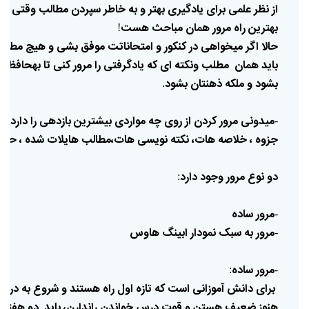
از
نظر
علمی
برای
یادگیری
بهتر
و
به
خاطر
سپردن
مطالب
وقتی
یک
بهترین‌
راه
مرور
همان
مباحث
هست
!
حالا
اگر
میخواهی
در
کنکور
و
امتحاناتت‌
موفق
بشی
و
هیچ
مطلب
‌
باید
همان
مطلب
و‌نکته
ای
که
یادگرفتی‌‌
را
مرور
کنی
تا
به
حافظه
بشود
و
ملکه
ذهنتان
بشود
.
میدونی
مرور
کردن
از
روی
چه
مواردی
بیشترین
بازدهی
را
دارد؟
‌‌
-
جزوه
،
خلاصه
هات،
نکته
نویسی
هات،مطالب
هایلات
شده
،
حاش
دو
نوع
مرور
وجود
دارد
:
مرور
ساده
-
مرور
به
سبک
نمودار
ابینگ
هاوس
-
مرور
ساده
:
-
برای
دانش
آموزانی
است
که
تازه
اول
راه
هستند
و
شروع
به
درس
هنوز
ضعیف
هستن
و
قوت
درس
خواندن
را
ندارن،
باید
دو
هفته