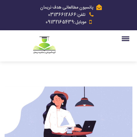
پانسیون مطالعاتی هدف نریمان
تلفن:03136612866
موبایل:09132165439