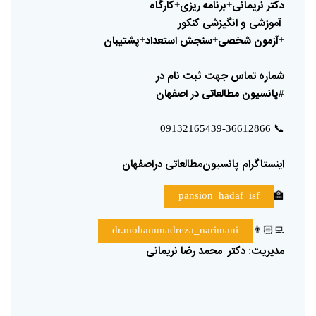
دکتر
نریمانی
برنامه
ریزی
کارگاه
+
+
آموزشی
و
انگیزشی
کنکور
آزمون
شخصی
سنجش
استعداد
پشتیبان
+
+
+
شماره
تماس
جهت
ثبت
نام
در
پانسیون
مطالعاتی
در
اصفهان
#
📞
09132165439-36612866
اینستاگرام
پانسیون‌مطالعاتی
دراصفهان
🏫
pansion_hadaf_isf
👨🏻‍💻
dr.mohammadreza_narimani
مدیریت
دکتر
محمد
رضا
نریمانی
: