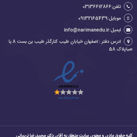
تلفن:03136612866
موبایل:09132165439
ایمیل:info@narimanedu.ir
ادرس دفتر : اصفهان خیابان طیب کنارگذر طیب بن بست 8 یا
صباپلاک 58
کلیه حقوق مادی و معنوی سایت متعلق به آقای دکتر محمدرضا نریمانی