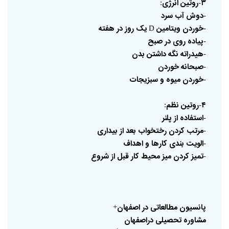
۳
روتین
انرژی
:
-
دوش
آب
سرد
-
خوردن
ویتامین
یک
روز
در
هفته
D
-
پیاده
روی
در
صبح
-
هیدراته
نگه
داشتن
بدن
-
صبحانه
خوردن
-
خوردن
میوه
و
سبزیجات
-
۴
روتین
نظم
:
-
استفاده
از
پلنر
-
مرتب
کردن
رختخواب
بعد
از
بیداری
-
الویت
بندی
کارها
و
اهداف
-
تمیز
کردن
میز
محیط
کار
قبل
از
شروع
-
پانسیون
مطالعاتی
در
اصفهان
+
مشاوره
تحصیلی
دراصفهان