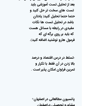
بعد
از
تحلیل
تست
آموزشی
باید
تست
های
سخت
تر
حل
کنید
و
حتما
حتما
تحلیل
کنید
یادتان
(
باشد
در
تحلیل
تست
ها
نکات
مفیدی
در
رابطه
با
مسائل
هست
که
باید
بر
روی
برگه
ای
که
فرمول
هارو
نوشتید
اضافه
کنید
).
تسلط
در
درس
اقتصاد
و
درصد
-
بالا
زدن
در
آن
فقط
با
تکرار
و
تمرین
فراوان
امکان
پذیر
است
.
پانسیون
مطالعاتی
در
اصفهان
+
مشاوره
تحصیلی
دراصفهان