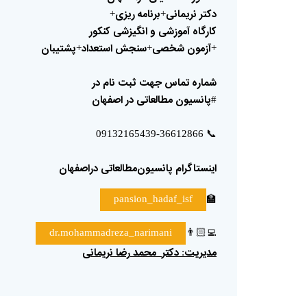
دکتر
نریمانی
برنامه
ریزی
+
+
کارگاه
آموزشی
و
انگیزشی
کنکور
آزمون
شخصی
سنجش
استعداد
پشتیبان
+
+
+
شماره
تماس
جهت
ثبت
نام
در
پانسیون
مطالعاتی
در
اصفهان
#
📞
09132165439-36612866
اینستاگرام
پانسیون‌مطالعاتی
دراصفهان
🏫
pansion_hadaf_isf
👨🏻‍💻
dr.mohammadreza_narimani
مدیریت
دکتر
محمد
رضا
نریمانی
: