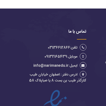
تماس با ما
تلفن:03136612866
موبایل:09132165439
ایمیل:info@narimanedu.ir
ادرس دفتر : اصفهان خیابان طیب
کنارگذر طیب بن بست 8 یا صباپلاک 58