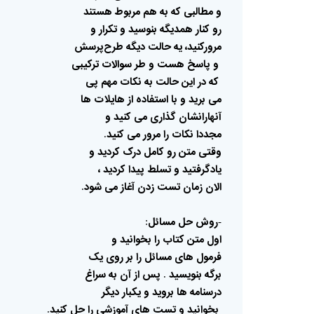
و
مطالبی
که
به
هم
مربوط
هستند
رو
کنار
همدیگه
بنوسید
و
تکرار
و
مرورکنید،
یه
حالت
دیگه
طرح‌پرسش
و
پاسخ
هست
و
طر
سوالات
ترکیبی
که
در
این
حالت
به
نکات
مهم
پی
می
برید
و
با
استفاده
از
هایلات
ها
آنهارانشان
گذاری
می
کنید
و
مجددا
نکات
را
مرور
می
کنید
.
وقتی
متن
رو
کامل
درک
کردید
و
یادگرفتید
و
تسلط
پیدا
کردید
،
الان
زمان
تست
زدن
آغاز
می
شود
.
روش
حل
مسائل
:
-
اول
متن
کتاب
را
بخوانید
و
فرمول
های
مسائل
را
بر
روی
یک
برگه
بنویسید
پس
از
آن
به
سراغ
.
درسنامه
ها
بروید
و
یکبار
دیگر
بخوانید
و
تست
های
آموزشی
را
حل
کنید
.