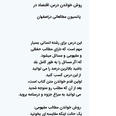
روش
خواندن
درس
اقتصاد
در
پانسیون
مطالعاتی
دراصفهان
این
درس
برای
رشته
انسانی
بسیار
مهم
است
که
دارای
مطالب
حفظی
و
مفهومی
و
مسائل
میشود
.
که
اگر
مسائل
را
به
طور
کامل
بلد
باشید
بالاترین
درصد
را
می
توانید
از
این
درس
کسب
کنید
.
اولین
قدم
خواندن
متن
کتاب
است،
بعد
از
آن
که
مطلب
رو
متوجه
شدید
می
توانید
به
سراغ
جزوه
و
درسنامه
بروید
.
روش
خواندن
مطالب
مفهومی
:
-
یک
حالت
اینکه
مقایسه
ای
بخونید