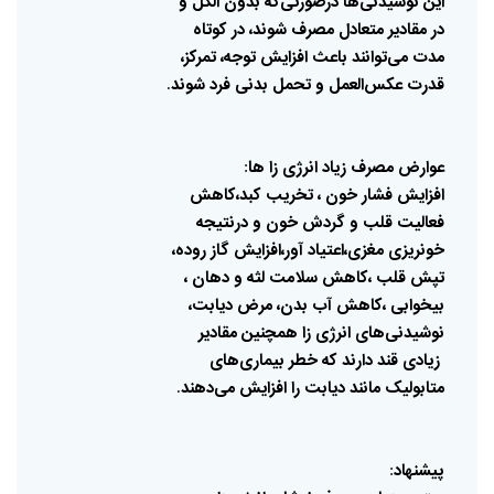
این
نوشیدنی‌ها
درصورتی‌که
بدون
الکل
و
در
مقادیر
متعادل
مصرف
شوند،
در
کوتاه‌
مدت
می‌توانند
باعث
افزایش
توجه،
تمرکز،
قدرت
عکس‌العمل
و
تحمل
بدنی
فرد
شوند
.
عوارض‌
مصرف
زیاد
انرژی
زا
ها
:
افزایش
فشار
خون
،
تخریب
کبد،کاهش
فعالیت
قلب
و
گردش
خون
و
درنتیجه
خونریزی
مغزی،اعتیاد
آور،افزایش
گاز
روده،
تپش
قلب
،کاهش
سلامت
لثه
و
دهان
،
بیخوابی
،کاهش
آب
بدن،
مرض
دیابت،
نوشیدنی‌های
انرژی
زا
همچنین
مقادیر
زیادی
قند
دارند
که
خطر
بیماری‌های
متابولیک
مانند
دیابت
را
افزایش
می‌دهند
.
پیشنهاد
: