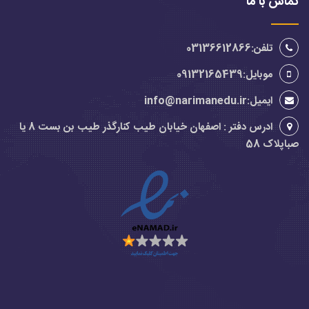
تماس با ما
تلفن:03136612866
موبایل:09132165439
ایمیل:info@narimanedu.ir
ادرس دفتر : اصفهان خیابان طیب کنارگذر طیب بن بست 8 یا
صباپلاک 58