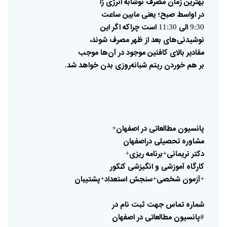
بهترین
زمان
مصرف
نوشابه
انرژی
زا
در
اواسط
صبح؛
یعنی
مابین
ساعت
الی
است
چراکه
اگر
این
11:30
9:30
نوشیدنی‌های
بعد
از
ظهر
مصرف
شوند،
مقادیر
بالای
کافئین
موجود
در
آن‌ها
موجب
بر
هم
خوردن
ریتم
شبانه‌روزی
بدن
خواهد
شد
.
پانسیون
مطالعاتی
در
اصفهان
+
مشاوره
تحصیلی
دراصفهان
دکتر
نریمانی
برنامه
ریزی
+
+
کارگاه
آموزشی
و
انگیزشی
کنکور
آزمون
شخصی
سنجش
استعداد
پشتیبان
+
+
+
شماره
تماس
جهت
ثبت
نام
در
پانسیون
مطالعاتی
در
اصفهان
#