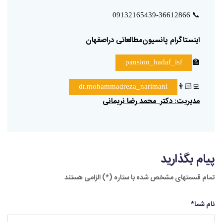
📞
09132165439-36612866
اینستاگرام
پانسیون‌مطالعاتی
دراصفهان
🏫
pansion_hadaf_isf
👨🏻‍💻
dr.mohammadreza_narimani
مدیریت
دکتر
محمد
رضا
نریمانی
:
پیام بگذارید
تمام قسمتهای مشخص شده با ستاره (*) الزامی هستند
نام شما
*