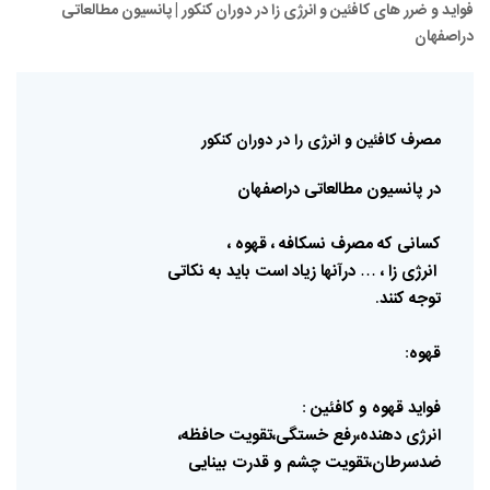
فواید و ضرر های کافئین و انرژی زا در دوران کنکور | پانسیون مطالعاتی
دراصفهان
مصرف
کافئین
و
انرژی
را
در
دوران
کنکور
در
پانسیون
مطالعاتی
دراصفهان
کسانی
که
مصرف
نسکافه
،
قهوه
،
انرژی
زا
،
در‌آنها
زیاد
است
باید
به
نکاتی
…
توجه
کنند
.
قهوه
:
فواید
قهوه
و
کافئین
:
انرژی
دهنده،رفع
خستگی،تقویت
حافظه،
ضدسرطان،تقویت
چشم
و
قدرت
بینایی