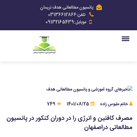
پانسیون مطالعاتی هدف نریمان
تلفن:03136612866
موبایل:09132165439
خانم ملبوس زاده
1401/08/25
749
مصرف کافئین و انرژی را در دوران کنکور در پانسیون
مطالعاتی دراصفهان