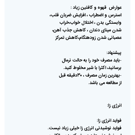
عوارض
قهوه
و
کافئین
زیاد
:
استرس
و
اضطراب
،
افزایش
ضربان
قلب،
وابستگی
بدن
،
اختلال
خواب،خراب
شدن
مینای
دندان
،
کاهش
جذب
آهن،
عصبانی
شدن
زودهنگام،کاهش
تمرکز
پیشنهاد
:
باید
مصرف
خود
را
به
حالت
نرمال
-
برسانید،
اکثرا
با
شیر‌
مخلوط
کنید
.
بهترین
زمان
مصرف
،
۳۰دقیقه
قبل
-
از
مطالعه
می
باشد
.
انرژی
زا
:
فواید
انرژی
زا
:
فواید
نوشیدنی
انرژی
زا
خیلی
زیاد
نیست
.