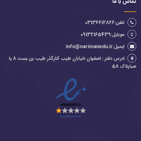
تماس با ما
تلفن:03136612866
موبایل:09132165439
ایمیل:info@narimanedu.ir
ادرس دفتر : اصفهان خیابان طیب کنارگذر طیب بن بست 8 یا
صباپلاک 58