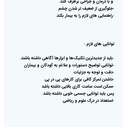
و
با
درمان
و
جراحی
برطرف
کنند
.
جلوگیری
از
ضعیف
تر
شدن
چشم
-
راهنمایی
های
لازم
را
به
بیمار
بکند
.
-
توانایی
های
لازم
:
باید
از
جدیدترین
تکنیک‌ها
و
ابزارها
آگاهی
داشته
باشند
.
-
توانایی
توضیح
دستورات
و
علائم
به
کودکان
و
بیماران
-
دقت
و
توجه
به
جزئیات
-
داشتن
تمرکز
کافی
برای
کارهای
پی
در
پی
-
ممکن
است
ساعت
کاری
بالایی
داشته
باشد
-
پس
باید
توانایی
جسمی
خوبی
داشته
باشد
.
استعداد
در
درک
علوم
و
ریاضی
-