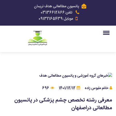
پانسیون مطالعاتی هدف نریمان
تلفن:03136612866
موبایل:09132165439
خانم ملبوس زاده
1401/12/12
696
معرفی رشته تخصص چشم پزشکی در پانسیون
مطالعاتی دراصفهان