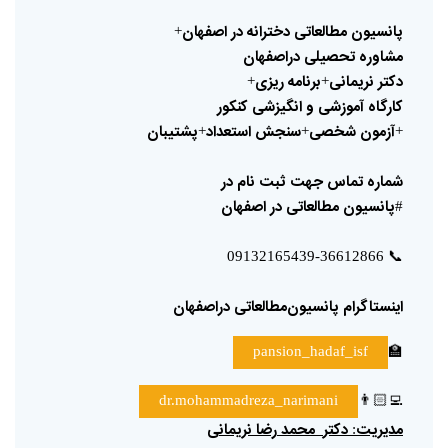
پانسیون
مطالعاتی
دخترانه
در
اصفهان
+
مشاوره
تحصیلی
دراصفهان
دکتر
نریمانی
برنامه
ریزی
+
+
کارگاه
آموزشی
و
انگیزشی
کنکور
آزمون
شخصی
سنجش
استعداد
پشتیبان
+
+
+
شماره
تماس
جهت
ثبت
نام
در
پانسیون
مطالعاتی
در
اصفهان
#
📞
09132165439-36612866
اینستاگرام
پانسیون‌مطالعاتی
دراصفهان
🏫
pansion_hadaf_isf
👨🏻‍💻
dr.mohammadreza_narimani
مدیریت
دکتر
محمد
رضا
نریمانی
: