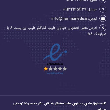
تلفن:03136612866
موبایل:09132165439
ایمیل:info@narimanedu.ir
ادرس دفتر : اصفهان خیابان طیب کنارگذر طیب بن بست 8 یا
صباپلاک 58
کلیه حقوق مادی و معنوی سایت متعلق به آقای دکتر محمدرضا نریمانی
میباشد