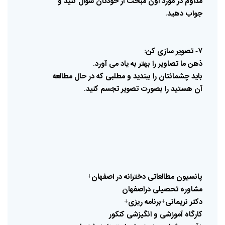
مداوم
در
مورد
اون
مبحث
از
خودتان
سوال
کنید
و‌
جواب
دهید
.
۷
تصویر
سازی
کن
:
-
ذهن
ما
تصاویر
را
بهتر
به
یاد
می
آورد
.
باید
چشمانتان
را
ببندید
و
مطلبی
که
در
حال
مطالعه
آن
هستید
را
بصورت
تصویر
تجسم
کنید
.
پانسیون
مطالعاتی
دخترانه
در
اصفهان
+
مشاوره
تحصیلی
دراصفهان
دکتر
نریمانی
برنامه
ریزی
+
+
کارگاه
آموزشی
و
انگیزشی
کنکور