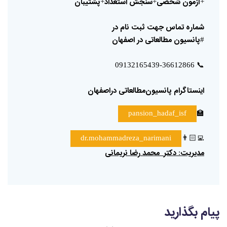
آزمون
شخصی
سنجش
استعداد
پشتیبان
+
+
+
شماره
تماس
جهت
ثبت
نام
در
پانسیون
مطالعاتی
در
اصفهان
#
📞
09132165439-36612866
اینستاگرام
پانسیون‌مطالعاتی
دراصفهان
🏫
pansion_hadaf_isf
👨🏻‍💻
dr.mohammadreza_narimani
مدیریت
دکتر
محمد
رضا
نریمانی
:
پیام بگذارید