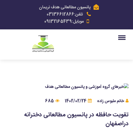
پانسیون مطالعاتی هدف نریمان
تلفن:03136612866
موبایل:09132165439
خانم ملبوس زاده
1402/02/24
685
تقویت حافظه در پانسیون مطالعاتی دخترانه
دراصفهان