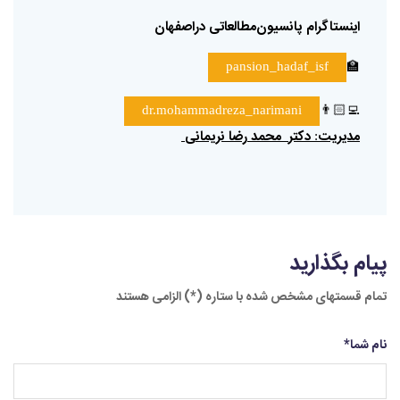
اینستاگرام
پانسیون‌مطالعاتی
دراصفهان
🏫
pansion_hadaf_isf
👨🏻‍💻
dr.mohammadreza_narimani
مدیریت
دکتر
محمد
رضا
نریمانی
:
پیام بگذارید
تمام قسمتهای مشخص شده با ستاره (*) الزامی هستند
نام شما
*