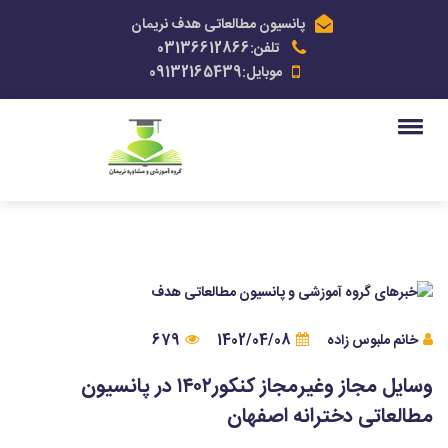
پانسیون مطالعاتی هدف نریمان
تلفن:03136612866
موبایل:09132165439
خانم ملبوس زاده
1402/04/08
679
وسایل مجاز و‌غیر‌مجاز‌‌ کنکور۱۴۰۲ در پانسیون‌
مطالعاتی دخترانه اصفهان