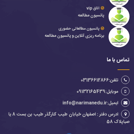
اتاق vip
پانسیون مطالعه
پانسیون مطالعاتی حضوری
برنامه ریزی آنلاین و پانسیون مطالعه
تماس با ما
تلفن:03136612866
موبایل:09132165439
ایمیل:info@narimanedu.ir
ادرس دفتر : اصفهان خیابان طیب کنارگذر طیب بن بست 8 یا
صباپلاک 58