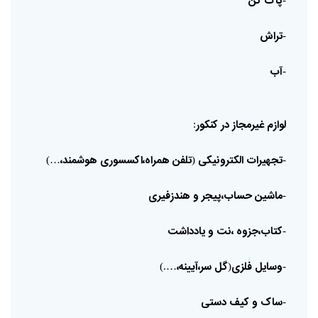
پاک
کن
تراش
-
آب
-
لوازم
غیرمجاز
در
کنکور
:
تجهیرات
الکترونیکی
تلفن
همراه،اکسسوری
هوشمند،
…)
(
-
ماشین
حساب،پیجر
و
هندزفیری
-
کتاب،جزوه
،نت
و
یادداشت
-
وسایل
فلزی
گل
سر،آیینه،
….)
(
-
ساک
و
کیف
دستی
-