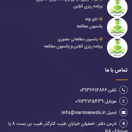
برنامه ریزی آنلاین
اتاق vip
پانسیون مطالعه
پانسیون مطالعاتی حضوری
برنامه ریزی آنلاین و پانسیون مطالعه
تماس با ما
تلفن:03136612866
موبایل:09132165439
ایمیل:info@narimanedu.ir
ادرس دفتر : اصفهان خیابان طیب کنارگذر طیب بن بست 8 یا
صباپلاک 58