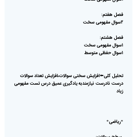
فصل
هفتم
:
۲سوال
مفهومی
سخت
فصل
هشتم
:
۱سوال
مفهومی
سخت
۱سوال
حفظی
متوسط
تحلیل
کلی
⬅️
افزایش
سختی
سوالات،افزایش
تعداد
سوالات
درست
نادرست
نیازمندبه
یادگیری
عمیق
درس
تست
مفهومی
زیاد
ریاضی
*
*
:
-