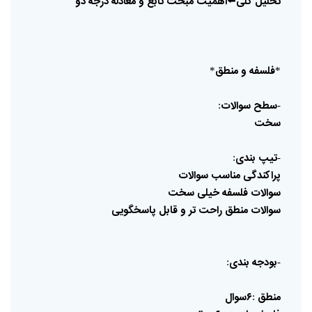
تحلیل
کلی
⬅️
اهمیت
مبحث
تابع
و
معادله
درجه
دو
فلسفه
و
منطق
*
*
سطح
سوالات
:
-
سخت
تیپ
بندی
:
-
پراکندگی
مناسب
سوالات
سوالات
فلسفه
خیلی
سخت
سوالات
منطق
راحت
تر
و
قابل
پاسخگویی
بودجه
بندی
:
-
منطق
۶سوال
: