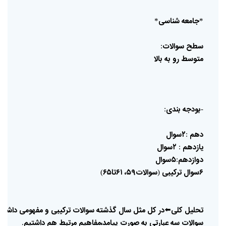
جامعه
شناسی
*
*
سطح
سوالات
:
متوسط
رو
به
بالا
بودجه
بندی
:
-
دهم
۲سوال
:
یازدهم
۲سوال
:
دوازدهم
۵سوال
:
۶سوال
ترکیبی
سوالات۵۹،
۶۱تا۶۵
)
(
تحلیل
کلی
⬅️
در
کل
مثل
سال
گذشته
سوالات
ترکیبی
و
مفهومی
داشت
سوالات
سه
عبارتی
به
صورت
پیامد،مفاهیم
مرتبط
هم
داشتیم
.