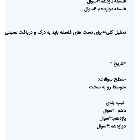
فلسفه
یازدهم
۶سوال
:
فلسفه
دوازدهم
۶سوال
:
تحلیل
کلی
⬅️
برای
تست
های
فلسفه
باید
به
درک
و
دریافت
عمیقی
از
تاریخ
*
*
سطح
سوالات
:
-
متوسط
رو
به
سخت
تیپ
بندی
:
-
دهم
۴سوال
:
یازدهم
۴سوال
:
دوازدهم
۴سوال
: