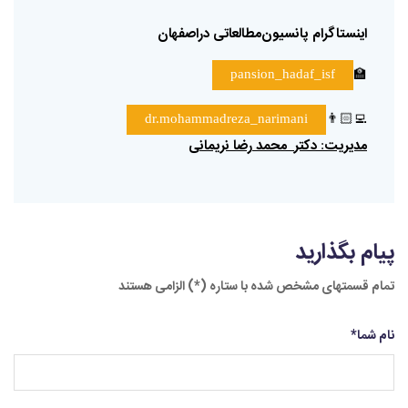
اینستاگرام
پانسیون‌مطالعاتی
دراصفهان
🏫
pansion_hadaf_isf
👨🏻‍💻
dr.mohammadreza_narimani
مدیریت
دکتر
محمد
رضا
نریمانی
:
پیام بگذارید
تمام قسمتهای مشخص شده با ستاره (*) الزامی هستند
نام شما
*