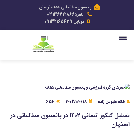
پانسیون مطالعاتی هدف نریمان
تلفن:03136612866
موبایل:09132165439
خانم ملبوس زاده
1402/04/18
654
تحلیل کنکور انسانی ۱۴۰۲ در پانسیون مطالعاتی در
اصفهان