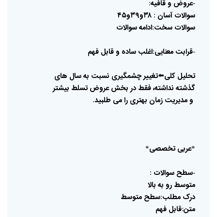
عروض
و
قافیه
:
-
سوالات
آسان
۳۸و۳۹و۴۵
:
سوالات
سخت
ادامه
سوالات
:
قرابت
معنایی
اغلب
ساده
و
قابل
فهم
:
-
تحلیل
کلی
⬅️
تغییر
چشمگیری
نسبت
به
سال
های
گذشته
نداشته،
فقط
در
بخش
عروض
تسلط
بیشتر
و
مدیریت
زمان
بهتری
را
می
طلبید
.
عربی
تخصصی
*
*
سطح
سوالات
:
-
متوسط
رو
به
بالا
درک
مطلب
سطح
متوسط
:
متن
قابل
فهم
: