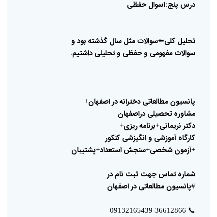
درس
پنج
۱سوال
حفظی
:
تحلیل
کلی
⬅️
سوالات
مثل
سال
گذشته
بود
و
سوالات
مفهومی
و
حفظی
و
تحلیلی
داشتیم
.
پانسیون
مطالعاتی
دخترانه
در
اصفهان
+
مشاوره
تحصیلی
دراصفهان
دکتر
نریمانی
برنامه
ریزی
+
+
کارگاه
آموزشی
و
انگیزشی
کنکور
آزمون
شخصی
سنجش
استعداد
پشتیبان
+
+
+
شماره
تماس
جهت
ثبت
نام
در
پانسیون
مطالعاتی
در
اصفهان
#
📞
09132165439-36612866