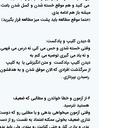
می
کنید
و
هم
موقع
خسته
شدن
و
کسل
شدن
باعث
میشه
باز
هم
ادامه
بدی
.
حتما
موقع
مطالعه
باید
پشت
میز
مطالعه
قرار
بگیرید
)
(
۵
دیدن
کلیپ
و
پادکست
:
-
وقتی
خسته
شدی
و
حس
می
کنی
نه
درس
می
فهمی
و
نه
یاد
می
گیری
توصیه
می
کنم
به
دیدن
کلیپ
،پادکست
و
متن
انگیزشی
یا
یه
کلیپ
از
سرگذشت
افرادی
که
الان
موفق
شدن
و
به
هدفشون
رسیدن
بپردازی
.
۶
از
آزمون
و
خطا
خواندن
و
مطالبی
که
ضعیف
-
هستید
نترسید
.
وقتی
آزمون
میخواهی
بدهی
و
یا
مطلبی
رو
که
دوست
نداری
ضعیف
بخونی
ممکنه
اعتماد
به
نفست
رو
از
دست
بدی
و
بزاری
کنار
و
حتی
کتابت
رو
ببندی
ولی
باید
بدو