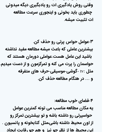
وقتی
روش
یادگیری
ات
رو
یادبگیری
دیگه
میدونی
چطوری
باید
بخونی
و
اینجوری
سرعت
مطالعه
ات
تثبیت
میشه
.
۳
عوامل
حواس
پرتی
رو
حذف
کن
.
-
بیشترین
عاملی
که
باعث
میشه
مطالعه
مفید
نداشته
باشید
این
عامل
هست
عواملی
دورمان
هستند
که
.
حواسمان
را
پرت
می
کنه
و
تمرکزمون
و
از
دست
میدیم
.
مثل
گوشی
موسیقی
حرف
های
متفرقه
-
-
:tv -
و
در
هنگام
مطالعه
حذف
کن
.
…
۴
فضای
خوب
مطالعه
:
-
یه
مکان
مطالعه
مناسب
می
تونه
کمترین
عوامل
حواسپرتی
رو
داشته
باشه
و
تو
بیشترین
تمرکز
رو
از
اون
محیط
داشته
باشی،مثل
کتابخونه
و
پانسیون
.
این
محیط
ها
از
نظر
جو
نیز
و
هم
جو
رقابت
ایجاد