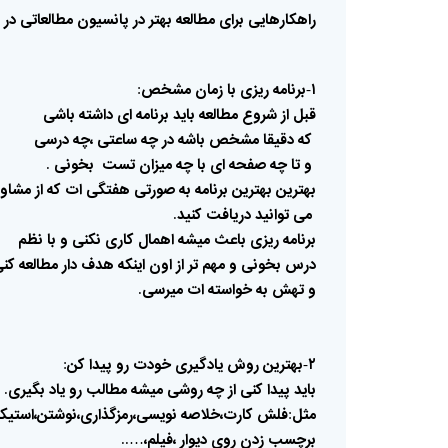
راهکارهایی
برای
مطالعه
بهتر
در
پانسیون
مطالعاتی
در
۱
برنامه
ریزی
با
زمان
مشخص
:
-
قبل
از
شروع
مطالعه
باید
برنامه
ای
داشته
باشی
که
دقیقا
مشخص
باشه
در
چه
ساعتی
،چه
درسی
و
تا
چه
صفحه
ای
با
چه
میزان
تست
بخونی
.
بهترین
بهترین
برنامه
به
صورتی
هفتگی
ات
که
از
مشاور
می
توانید
دریافت
کنید
.
برنامه
ریزی
باعث
میشه
اهمال
کاری
نکنی
و
با
نظم
درس
بخونی
و
مهم
تر
از
اون
اینکه
هدف
دار
مطالعه
کن
و
تهش
به
خواسته
ات
میرسی
.
۲
بهترین
روش
یادگیری
خودت
رو
پیدا
کن
:
-
باید
پیدا
کنی
از
چه
روشی
میشه
مطالب
رو
یاد
بگیری
.
مثل
فلش
کارت،خلاصه
نویسی،رمزگذاری،نوشتن،استیکر
:
برچسب
زدن
روی
دیوار
،فیلم،
…..