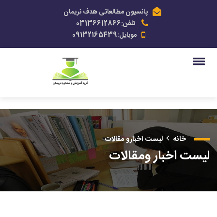
پانسیون مطالعاتی هدف نریمان
تلفن:03136612866
موبایل:09132165439
خانه
لیست اخبارو مقالات
لیست اخبار ومقالات