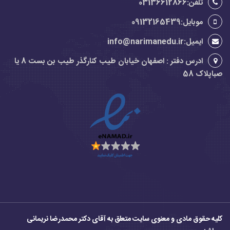
تلفن:03136612866
موبایل:09132165439
ایمیل:info@narimanedu.ir
ادرس دفتر : اصفهان خیابان طیب کنارگذر طیب بن بست 8 یا
صباپلاک 58
کلیه حقوق مادی و معنوی سایت متعلق به آقای دکتر محمدرضا نریمانی